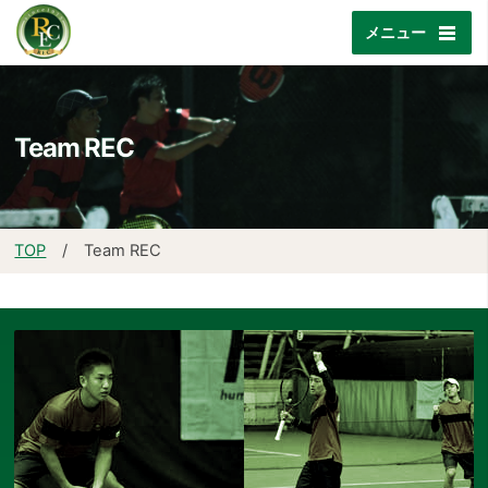
メニュー
Team REC
TOP
/ Team REC